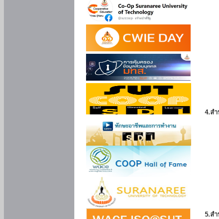
4.สำ
5.สำ