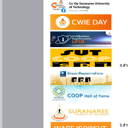
4.สำ
5.สำ