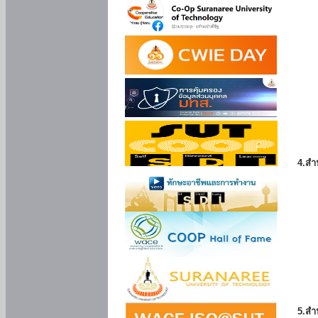
4.สำ
5.สำ