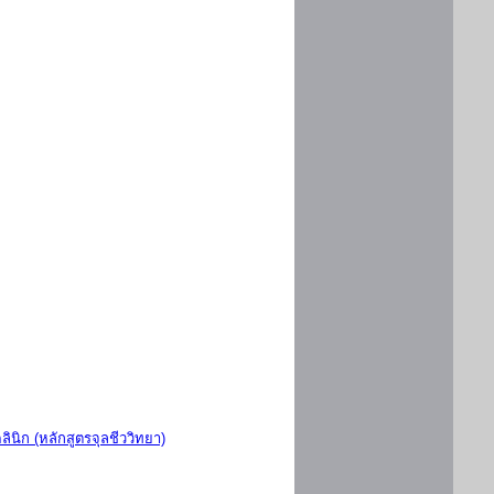
ินิก (หลักสูตรจุลชีววิทยา)