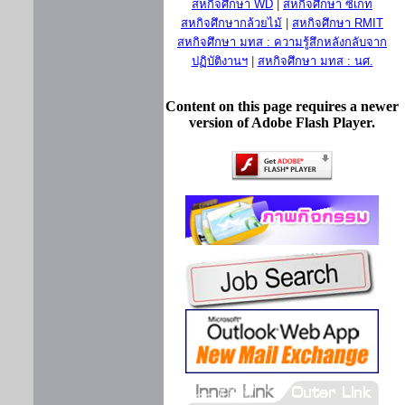
สหกิจศึกษา WD
|
สหกิจศึกษา ซีเกท
สหกิจศึกษากล้วยไม้
|
สหกิจศึกษา RMIT
สหกิจศึกษา มทส : ความรู้สึกหลังกลับจาก
ปฏิบัติงานฯ
|
สหกิจศึกษา มทส : นศ.
Content on this page requires a newer
version of Adobe Flash Player.