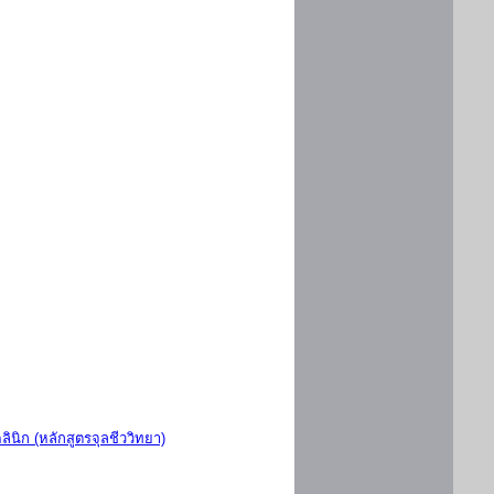
ินิก (หลักสูตรจุลชีววิทยา)