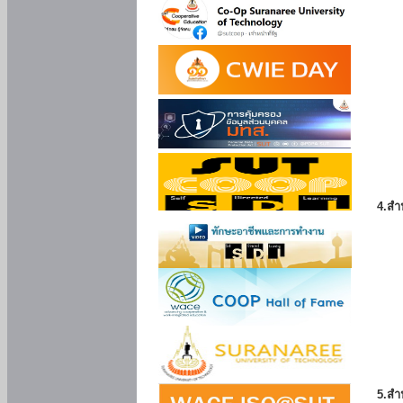
4.สำ
5.สำ