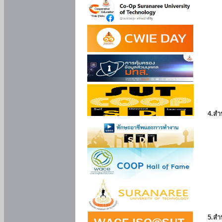
4.สำ
5.สำ