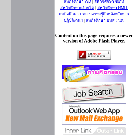
สหกิจศึกษา WD
|
สหกิจศึกษา ซีเกท
สหกิจศึกษากล้วยไม้
|
สหกิจศึกษา RMIT
สหกิจศึกษา มทส : ความรู้สึกหลังกลับจาก
ปฏิบัติงานฯ
|
สหกิจศึกษา มทส : นศ.
Content on this page requires a newer
version of Adobe Flash Player.