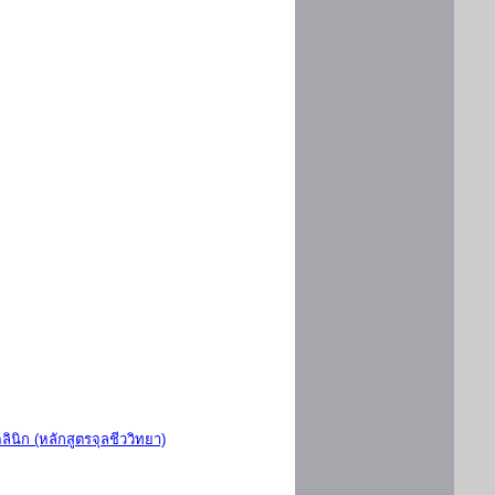
ินิก (หลักสูตรจุลชีววิทยา)