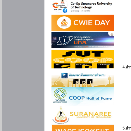
4.สำ
5.สำ