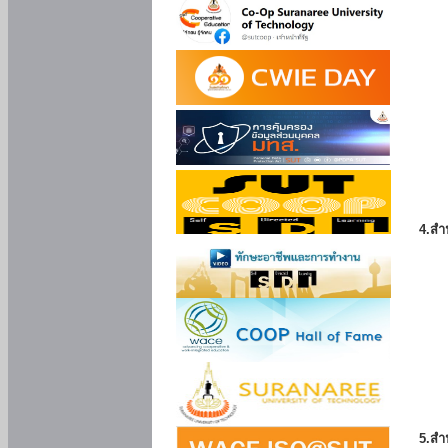
4.สำ
5.สำ