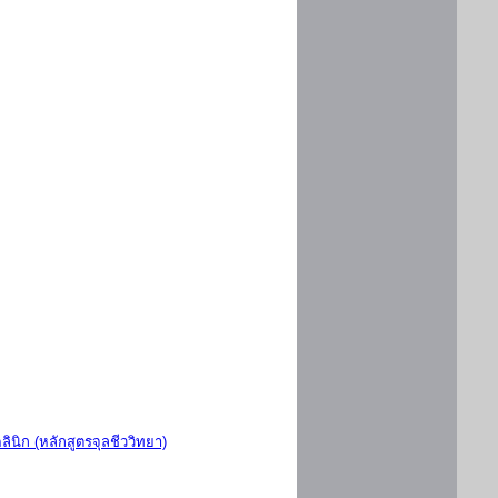
ินิก (หลักสูตรจุลชีววิทยา)