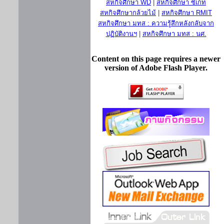
สหกิจศึกษา WD
|
สหกิจศึกษา ซีเกท
สหกิจศึกษากล้วยไม้
|
สหกิจศึกษา RMIT
สหกิจศึกษา มทส : ความรู้สึกหลังกลับจาก
ปฏิบัติงานฯ
|
สหกิจศึกษา มทส : นศ.
Content on this page requires a newer
version of Adobe Flash Player.