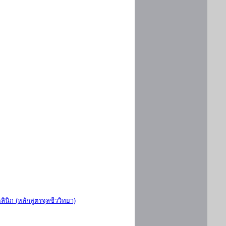
ินิก (หลักสูตรจุลชีววิทยา)