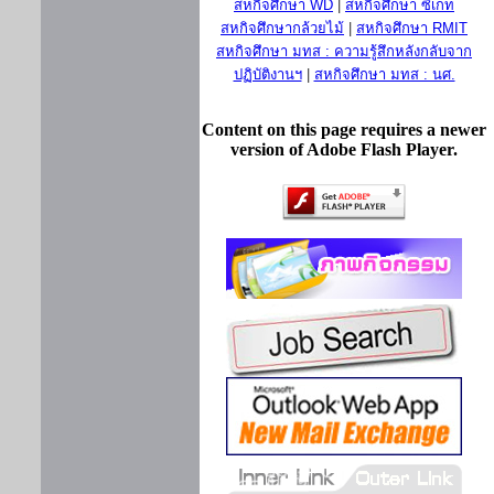
สหกิจศึกษา WD
|
สหกิจศึกษา ซีเกท
สหกิจศึกษากล้วยไม้
|
สหกิจศึกษา RMIT
สหกิจศึกษา มทส : ความรู้สึกหลังกลับจาก
ปฏิบัติงานฯ
|
สหกิจศึกษา มทส : นศ.
Content on this page requires a newer
version of Adobe Flash Player.