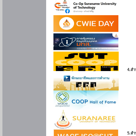
4.สำ
5.สำ