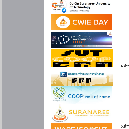
4.สำ
5.สำ