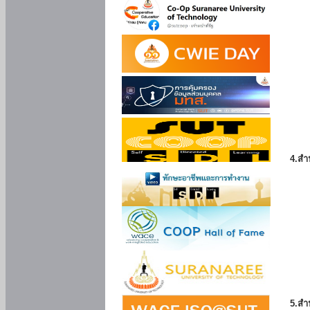
4.สำ
5.สำ