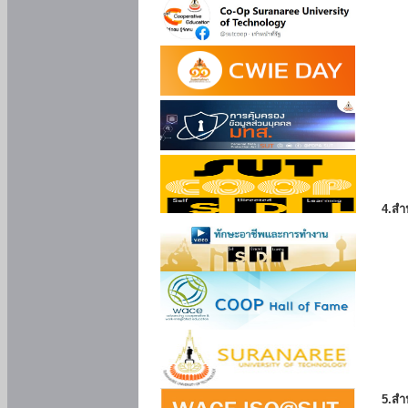
4.สำ
5.สำ