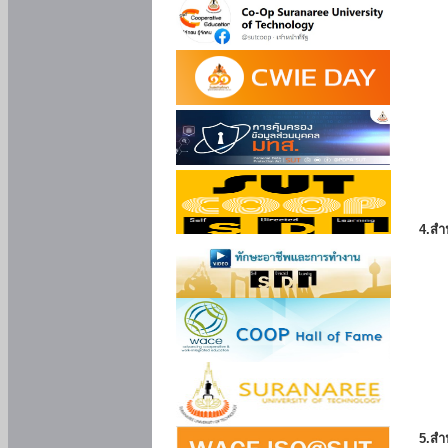
4.สำ
5.สำ