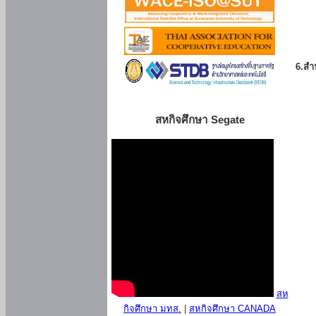
6.สำน
สหกิจศึกษา Segate
สห
กิจศึกษา มทส.
|
สหกิจศึกษา CANADA