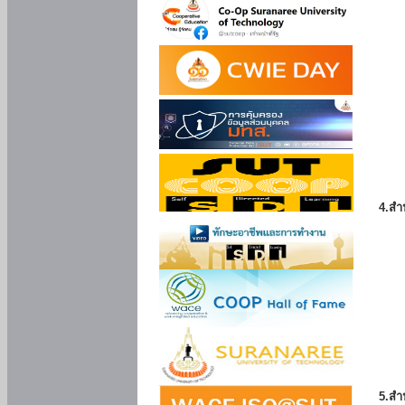
4.สำ
5.สำ