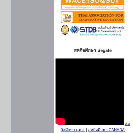
สหกิจศึกษา Segate
สห
กิจศึกษา มทส.
|
สหกิจศึกษา CANADA