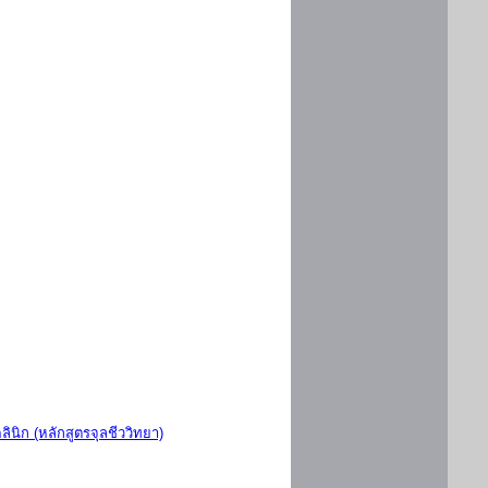
ินิก (หลักสูตรจุลชีววิทยา)