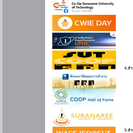
4.สำ
5.สำ