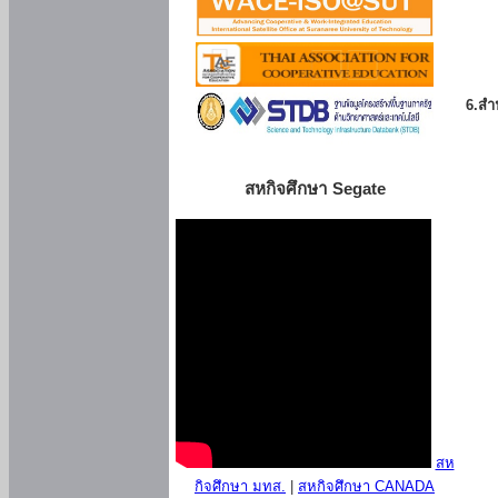
6.สำน
สหกิจศึกษา Segate
สห
กิจศึกษา มทส.
|
สหกิจศึกษา CANADA