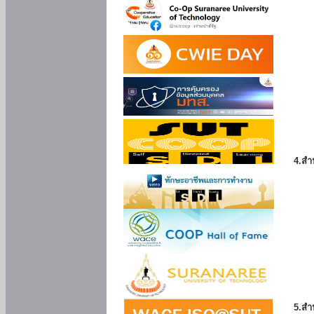
4.สำ
5.สำ