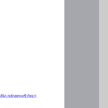
ินิก (หลักสูตรจุลชีววิทยา)