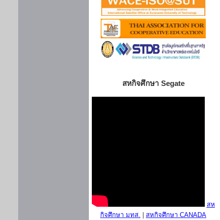
สหกิจศึกษา Segate
สห
กิจศึกษา มทส.
|
สหกิจศึกษา CANADA