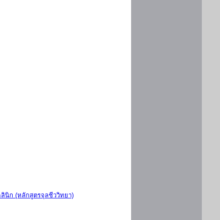
ินิก (หลักสูตรจุลชีววิทยา)