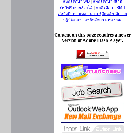
สหกิจศึกษา WD
|
สหกิจศึกษา ซีเกท
สหกิจศึกษากล้วยไม้
|
สหกิจศึกษา RMIT
สหกิจศึกษา มทส : ความรู้สึกหลังกลับจาก
ปฏิบัติงานฯ
|
สหกิจศึกษา มทส : นศ.
Content on this page requires a newer
version of Adobe Flash Player.