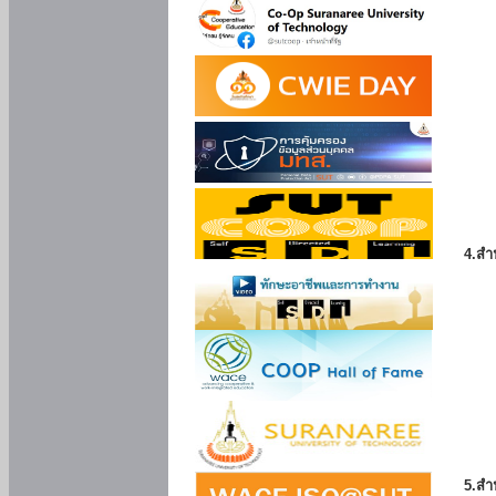
4.สำ
5.สำ