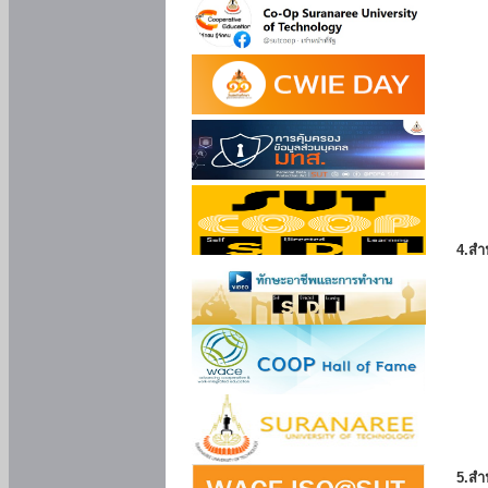
4.สำ
5.สำ