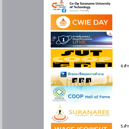
4.สำ
5.สำ