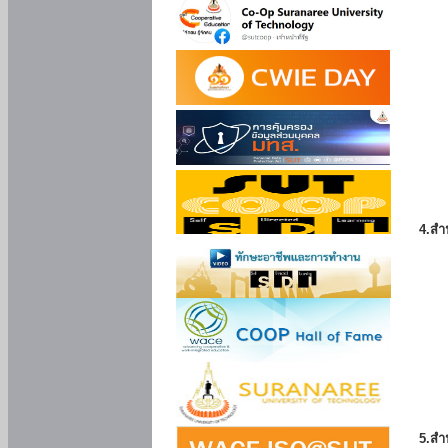
4.สำ
5.สำ