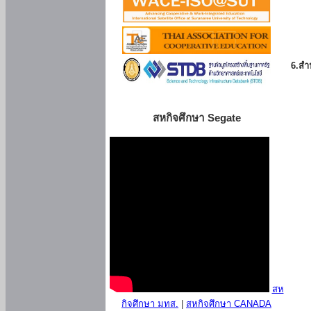
6.สำน
สหกิจศึกษา Segate
สห
กิจศึกษา มทส.
|
สหกิจศึกษา CANADA