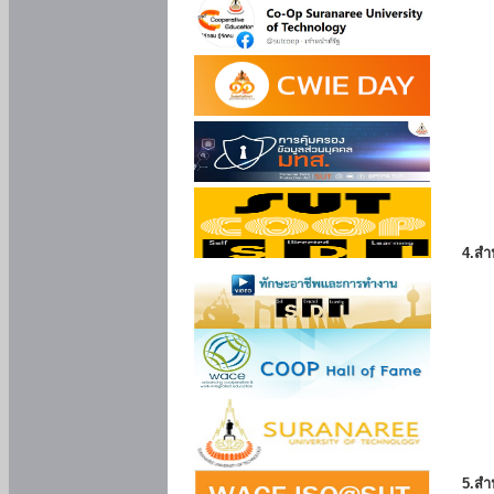
4.สำ
5.สำ