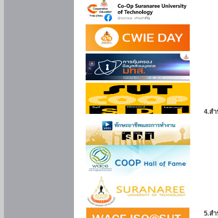
4.สำ
5.สำ