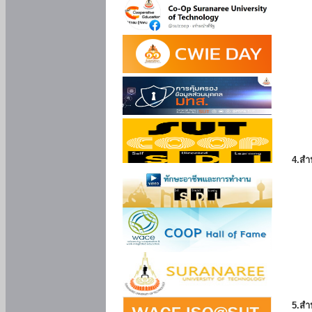
4.สำ
5.สำ