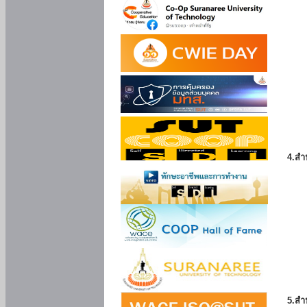
4.สำ
5.สำ