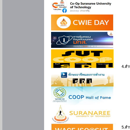
4.สำ
5.สำ