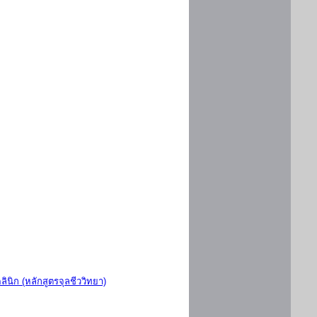
ินิก (หลักสูตรจุลชีววิทยา)