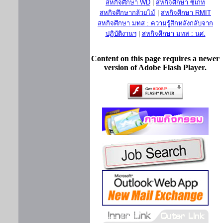
สหกิจศึกษา WD
|
สหกิจศึกษา ซีเกท
สหกิจศึกษากล้วยไม้
|
สหกิจศึกษา RMIT
สหกิจศึกษา มทส : ความรู้สึกหลังกลับจาก
ปฏิบัติงานฯ
|
สหกิจศึกษา มทส : นศ.
Content on this page requires a newer
version of Adobe Flash Player.