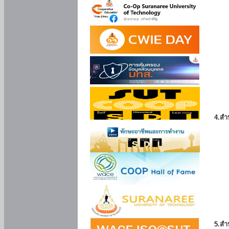
4.สำ
5.สำ