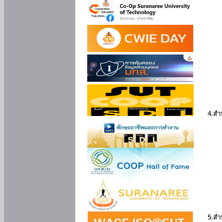
4.สำ
5.สำ