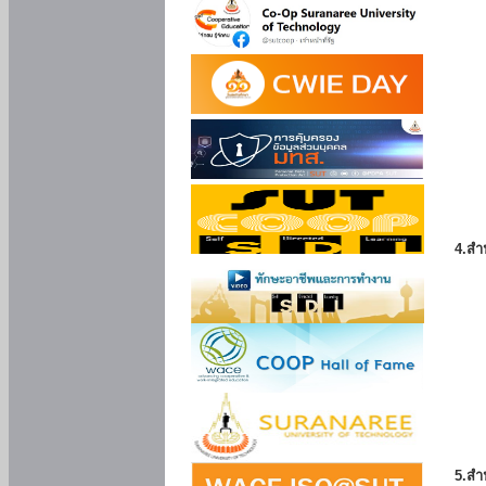
4.สำ
5.สำ