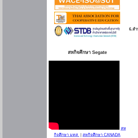
6.สำน
สหกิจศึกษา Segate
สห
กิจศึกษา มทส.
|
สหกิจศึกษา CANADA