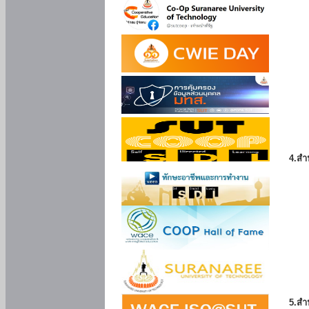
4.สำ
5.สำ