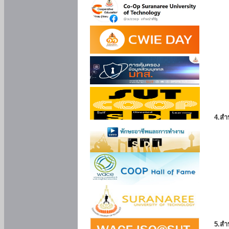
4.สำ
5.สำ