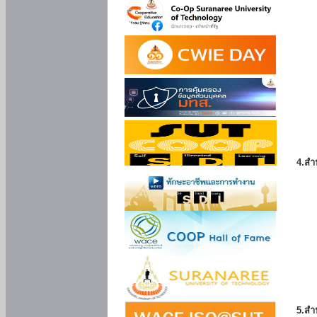
4.สำ
5.สำ