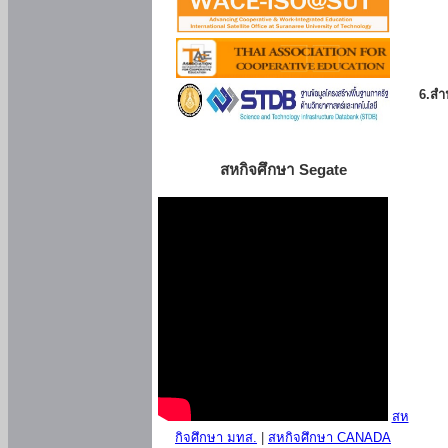
6.สำน
สหกิจศึกษา Segate
สห
กิจศึกษา มทส.
|
สหกิจศึกษา CANADA