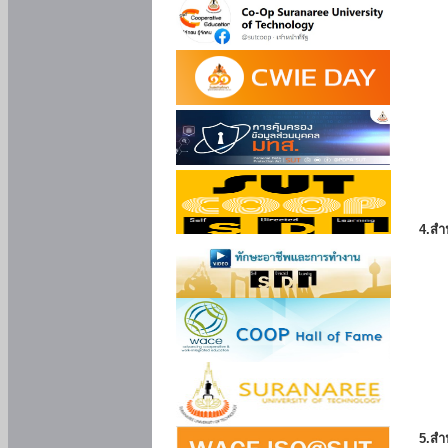
4.สำ
5.สำ