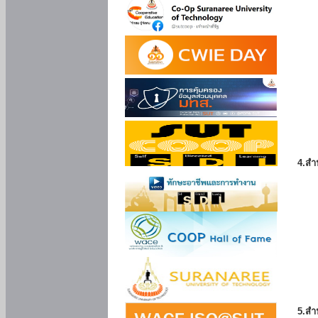
4.สำ
5.สำ