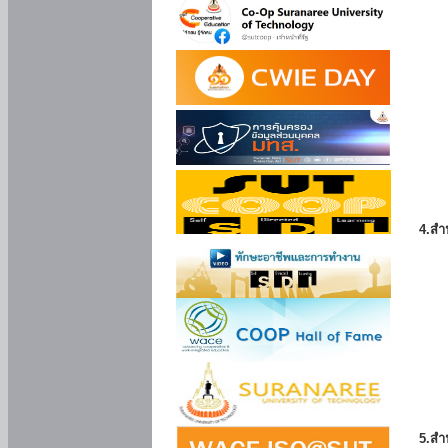
4.สำ
5.สำ