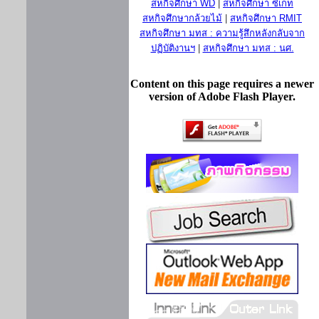
สหกิจศึกษา WD
|
สหกิจศึกษา ซีเกท
สหกิจศึกษากล้วยไม้
|
สหกิจศึกษา RMIT
สหกิจศึกษา มทส : ความรู้สึกหลังกลับจาก
ปฏิบัติงานฯ
|
สหกิจศึกษา มทส : นศ.
Content on this page requires a newer
version of Adobe Flash Player.