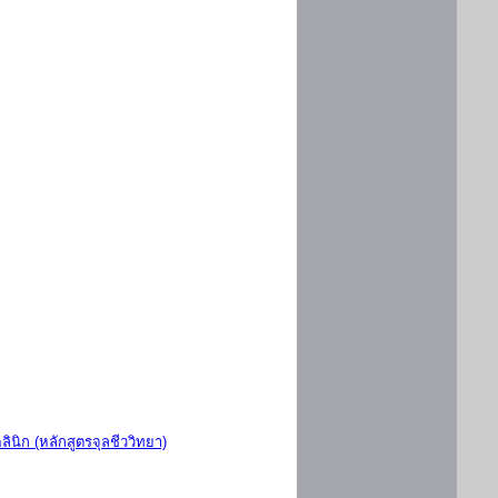
ินิก (หลักสูตรจุลชีววิทยา)