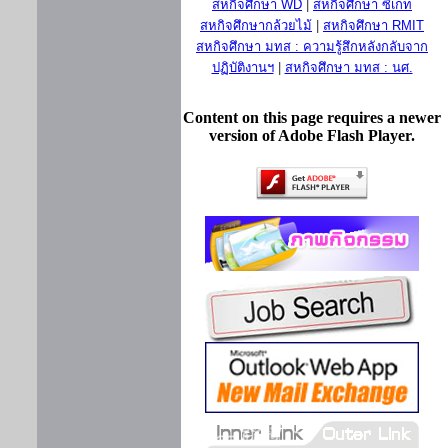
สหกิจศึกษา WD
|
สหกิจศึกษา ซีเกท
สหกิจศึกษากล้วยไม้
|
สหกิจศึกษา RMIT
สหกิจศึกษา มทส : ความรู้สึกหลังกลับจาก
ปฏิบัติงานฯ
|
สหกิจศึกษา มทส : นศ.
Content on this page requires a newer
version of Adobe Flash Player.