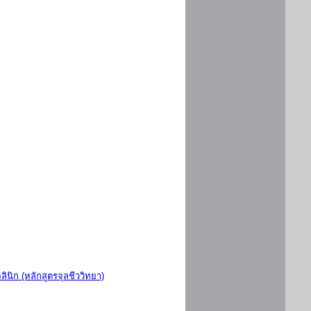
ินิก (หลักสูตรจุลชีววิทยา)