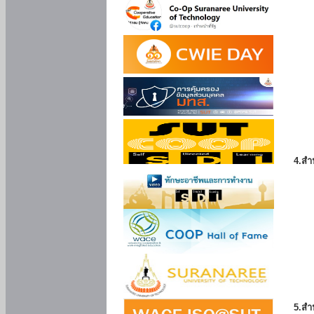
4.สำ
5.สำ