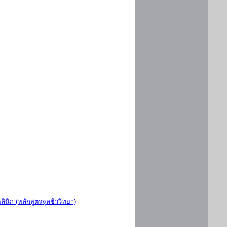
ินิก (หลักสูตรจุลชีววิทยา)