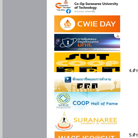
4.สำ
5.สำ