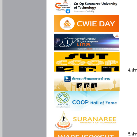
4.สำ
5.สำ