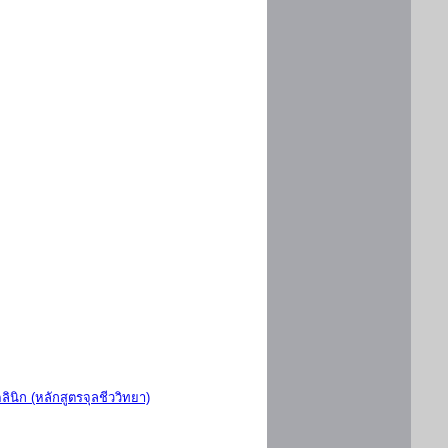
ินิก (หลักสูตรจุลชีววิทยา)