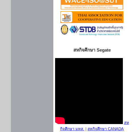
สหกิจศึกษา Segate
สห
กิจศึกษา มทส.
|
สหกิจศึกษา CANADA